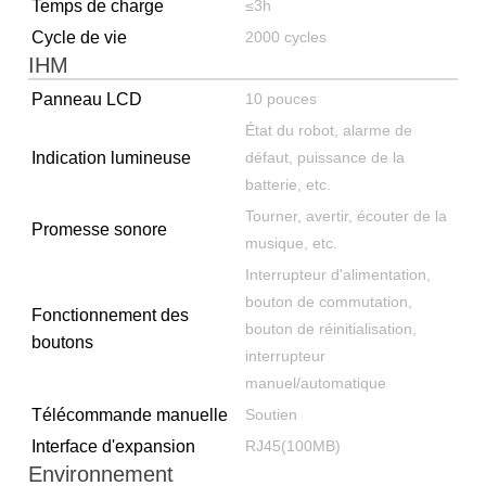
Temps de charge
≤3h
Cycle de vie
2000 cycles
IHM
Panneau LCD
10 pouces
État du robot, alarme de
Indication lumineuse
défaut, puissance de la
batterie, etc.
Tourner, avertir, écouter de la
Promesse sonore
musique, etc.
Interrupteur d'alimentation,
bouton de commutation,
Fonctionnement des
bouton de réinitialisation,
boutons
interrupteur
manuel/automatique
Télécommande manuelle
Soutien
Interface d'expansion
RJ45(100MB)
Environnement