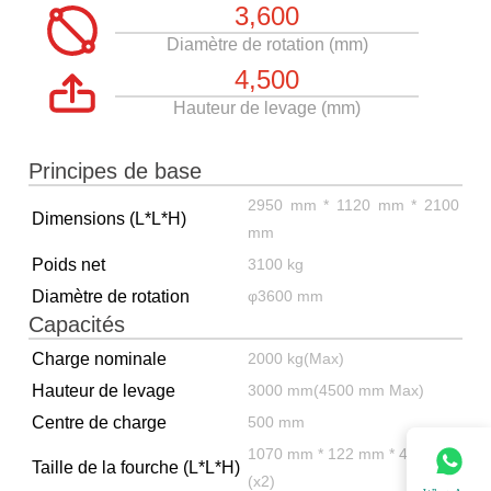
3,600
Diamètre de rotation (mm)
4,500
Hauteur de levage (mm)
Principes de base
2950 mm * 1120 mm * 2100
Dimensions (L*L*H)
mm
Poids net
3100 kg
Diamètre de rotation
φ3600 mm
Capacités
Charge nominale
2000 kg(Max)
Hauteur de levage
3000 mm(4500 mm Max)
Centre de charge
500 mm
1070 mm * 122 mm * 40 mm
Taille de la fourche (L*L*H)
(x2)