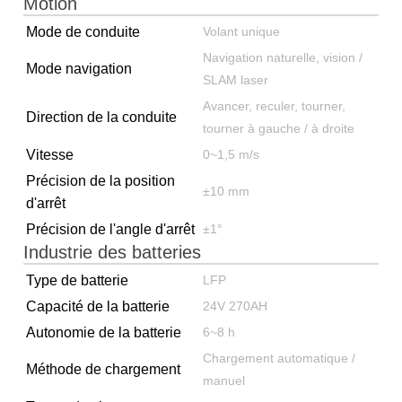
Motion
Mode de conduite
Volant unique
Navigation naturelle, vision /
Mode navigation
SLAM laser
Avancer, reculer, tourner,
Direction de la conduite
tourner à gauche / à droite
Vitesse
0~1,5 m/s
Précision de la position
±10 mm
d'arrêt
Précision de l'angle d'arrêt
±1°
Industrie des batteries
Type de batterie
LFP
Capacité de la batterie
24V 270AH
Autonomie de la batterie
6~8 h
Chargement automatique /
Méthode de chargement
manuel