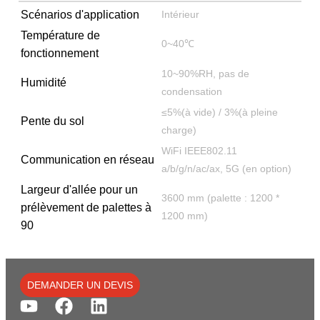
Scénarios d'application
Intérieur
Température de
0~40℃
fonctionnement
10~90%RH, pas de
Humidité
condensation
≤5%(à vide) / 3%(à pleine
Pente du sol
charge)
WiFi IEEE802.11
Communication en réseau
a/b/g/n/ac/ax, 5G (en option)
Largeur d'allée pour un
3600 mm (palette : 1200 *
prélèvement de palettes à
1200 mm)
90
DEMANDER UN DEVIS