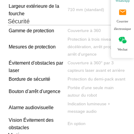
WhatsApp
Largeur extérieure de la
710 mm (standard)
fourche
Sécurité
Courrier
électronique
Gamme de protection
Couverture à 360
Protection à trois niveaux :
Mesures de protection
décélération, arrêt progressif,
Wechat
arrêt d'urgence
Évitement d'obstacles par
Couverture à 360° par 3
laser
capteurs laser avant et arrière
Bordure de sécurité
Protection du demi-pack avant
Portée d'une seule main
Bouton d'arrêt d'urgence
autour du robot
Indication lumineuse +
Alarme audiovisuelle
message audio
Vision Évitement des
En option
obstacles