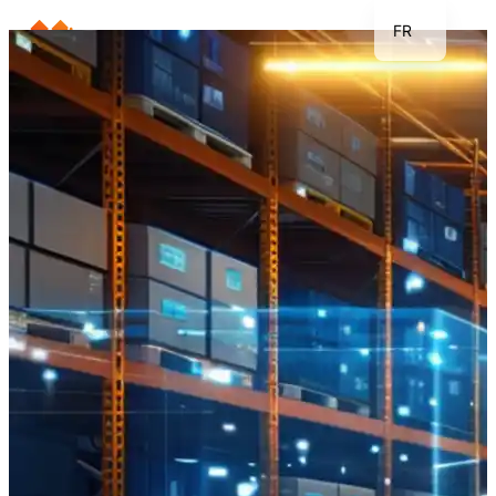
FR
EN
JP
KR
DE
TH
ES