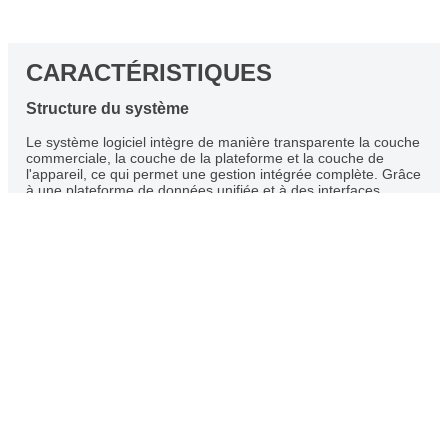
CARACTÉRISTIQUES
Structure du système
Le système logiciel intègre de manière transparente la couche
commerciale, la couche de la plateforme et la couche de
l'appareil, ce qui permet une gestion intégrée complète. Grâce
à une plateforme de données unifiée et à des interfaces
d'application flexibles, notre système coordonne efficacement
les opérations à tous les niveaux, garantissant un flux
d'informations fluide et une affectation optimale des
ressources. Cette capacité d'intégration complète permet non
seulement d'améliorer l'efficacité opérationnelle globale, mais
aussi de renforcer la capacité de l'entreprise à s'adapter
rapidement, ce qui favorise la mise en place d'une gestion
intelligente et automatisée de la production.
Une faible barrière à l'entrée, centrée sur le code
faible
L'interface de travail utilise un assemblage modulaire pour
plus de commodité et de simplicité, éliminant ainsi le
processus de configuration fastidieux de l'appareil.