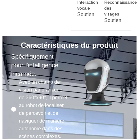
Interaction
Reconnaissance
vocale
des
visages
Soutien
Soutien
Caractéristiques du produit
Spécifiquement
pour l'intelligence
incarnée.
Avec un champ de
vision panoramique
de 360°x90°, il permet
au robot de localiser,
de percevoir et de
naviguer de manière
autonome dans des
scènes complexes.