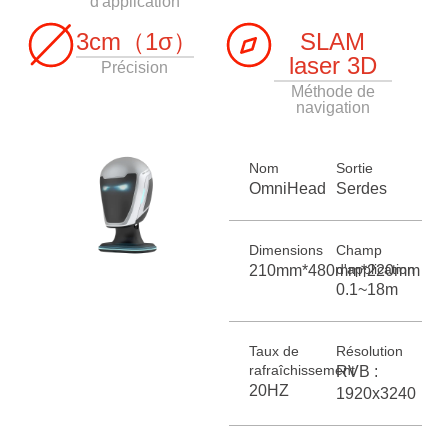
d'application
3cm（1σ）
SLAM
laser 3D
Précision
Méthode de
navigation
Nom
Sortie
OmniHead
Serdes
Dimensions
Champ
d'application
210mm*480mm*220mm
0.1~18m
Taux de
Résolution
rafraîchissement
RVB :
20HZ
1920x3240