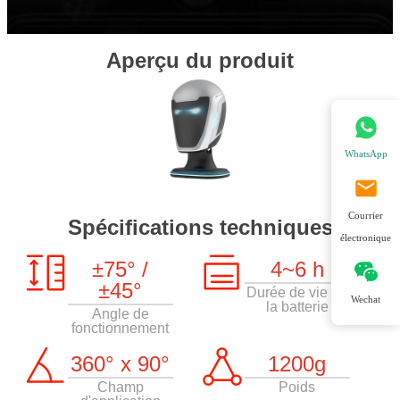
Aperçu du produit
WhatsApp
Courrier
Spécifications techniques
électronique
±75° /
4~6 h
±45°
Durée de vie de
Wechat
la batterie
Angle de
fonctionnement
360° x 90°
1200g
Champ
Poids