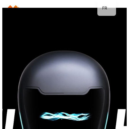
FR
EN
JP
KR
DE
TH
ES