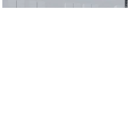
Les interfaces
ouvertes intègrent les
données
multimodales
Technologie
exclusive de
positionnement visuel
Reconnaissance
sémantique Réponse
émotionnelle
DEMANDER UN DEVIS