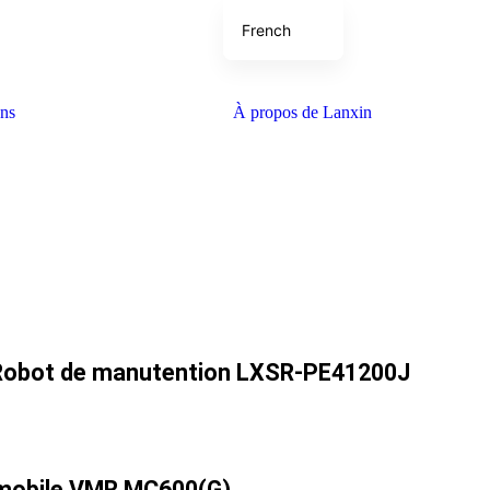
French
English
Japanese
ons
À propos de Lanxin
Korean
German
Thai
Spanish
 Robot de manutention LXSR-PE41200J
 mobile VMR MC600(G)