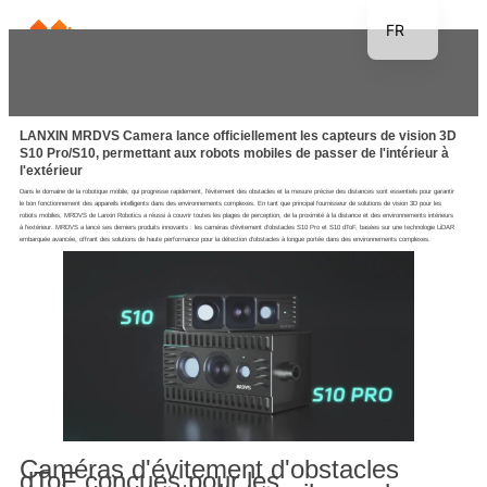
FR
EN
JP
KR
LANXIN MRDVS Camera lance officiellement les capteurs de vision 3D
S10 Pro/S10, permettant aux robots mobiles de passer de l'intérieur à
l'extérieur
DE
Dans le domaine de la robotique mobile, qui progresse rapidement, l'évitement des obstacles et la mesure précise des distances sont essentiels pour garantir
TH
le bon fonctionnement des appareils intelligents dans des environnements complexes. En tant que principal fournisseur de solutions de vision 3D pour les
robots mobiles, MRDVS de Lanxin Robotics a réussi à couvrir toutes les plages de perception, de la proximité à la distance et des environnements intérieurs
à l'extérieur. MRDVS a lancé ses derniers produits innovants : les caméras d'évitement d'obstacles S10 Pro et S10 dToF, basées sur une technologie LiDAR
ES
embarquée avancée, offrant des solutions de haute performance pour la détection d'obstacles à longue portée dans des environnements complexes.
Caméras d'évitement d'obstacles
dToF conçues pour les