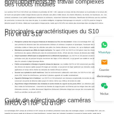
environnements de travail complexes
des robots mobiles
Les caméras S10 Pro et S10 offrent une résolution en profondeur de 240 × 160, capturant en temps réel des informations sur la profondeur et la texture afin
de fournir une perception stable à longue distance pour les véhicules sans pilote à faible vitesse, les chariots élévateurs, les drones, les faucheuses, etc. Ces
caméras conviennent à une variété d'applications intérieures et extérieures, notamment l'évitement d'obstacles, l'identification de l'effecteur pour les machines
de construction, la mesure des trous dans les pieux, la circulation intelligente, la logistique d'entreposage et la sécurité. La S10 Pro prend en charge la
détection jusqu'à 18 mètres, idéale pour la perception à longue portée, tandis que la S10 offre une solution plus économique dans une plage de 8 mètres.
Principales caractéristiques du S10
Pro et du S10
Perception précise des longues distances et résistance au flou de mouvement
: Grâce à la technologie dToF, ces caméras mesurent
avec précision les distances dans des environnements intérieurs et extérieurs complexes et dynamiques, fournissant des données de
profondeur stables et claires pour les véhicules sans pilote, les chariots élévateurs, les drones, etc. qui se déplacent rapidement.
Résistance puissante aux effets de trajets multiples
: Par rapport à l'iToF, les S10 Pro et S10 gèrent mieux les chevauchements et les
WhatsApp
interférences des signaux réfléchissants dans les environnements étroits, offrant ainsi des mesures de distance plus fiables.
Objet hautement réfléchissant et adaptabilité de la réflectivité dynamique
: Les S10 Pro et S10 peuvent extraire les informations de
profondeur avec plus de précision lorsqu'ils rencontrent des objets à forte réflectivité, ce qui garantit une stabilité et une efficacité élevées
dans les scénarios à plage dynamique élevée.
Faible consommation d'énergie et grande vitesse de réponse
: Les modèles S10 Pro et S10 consomment peu d'énergie tout en offrant
des vitesses de réponse rapides (jusqu'à 20 images par seconde), ce qui permet de réagir rapidement aux obstacles soudains dans les
Courrier
applications en temps réel et d'éviter les obstacles de manière efficace et précise.
Soutien aux opérations multi-machines
: Dans les environnements collaboratifs multi-robots, les S10 Pro et S10, optimisés avec des
électronique
puces dToF, évitent les interférences, permettant à plusieurs appareils de travailler simultanément.
Capacité d'éclairage fort à l'extérieur
: Les S10 Pro et S10 présentent une résistance exceptionnelle à la lumière du soleil, le S10 Pro
conservant une portée de détection allant jusqu'à 15 mètres même sous 100kLux de lumière du soleil.
Algorithme intégré d'évitement des obstacles et sortie directe du signal via les ports d'E/S
: Les utilisateurs peuvent choisir entre
deux modes de fonctionnement : transmettre les données du nuage de points via Ethernet pour les intégrer dans des systèmes d'évitement
d'obstacles existants, ou utiliser directement l'algorithme d'évitement d'obstacles intégré pour envoyer des commandes de décélération ou
d'arrêt au contrôleur via des ports d'E/S.
Wechat
Guide de sélection des caméras
MRDVS iToF ou dToF
Les technologies dToF (temps de vol direct) et iToF (temps de vol indirect) présentent toutes deux des avantages uniques. La technologie dToF, avec ses
capacités de mesure rapide de la distance et d'anti-interférence, convient mieux aux scénarios complexes à moyenne et longue portée, tandis que la