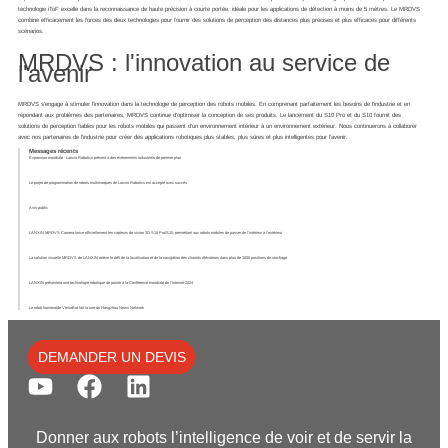
technologie iToF excelle dans la reconnaissance de haute précision à courte portée, idéale pour les applications de détection à moins de 5 mètres. Le MRDVS
combine efficacement les forces des deux technologies pour fournir des solutions de perception des distances plus précises et plus efficaces pour différents
scénarios.
MRDVS : l'innovation au service de
l'avenir
MRDVS s'engage à stimuler l'innovation dans la technologie de perception des robots mobiles. En comprenant parfaitement les besoins de l'industrie et en
répondant aux problèmes des partenaires, MRDVS continue d'optimiser la conception de ses produits. Le lancement du S10 Pro et du S10 fournit des
solutions de perception fiables pour les robots mobiles qui passent d'un environnement intérieur à un environnement extérieur. Nous continuerons à collaborer
avec nos partenaires de l'industrie pour créer des applications robotiques plus stables, plus sûres et plus intelligentes pour l'avenir.
Messages récents
Expansion mondiale - Lanxin Robotics présent à des événements industriels de premier plan
Le projet de programmation de robots multimarques de Lanxin Robotics est accepté avec succès
Avis public
LANXIN MRDVS Camera lance officiellement les capteurs de vision 3D S10 Pro/S10, permettant aux robots mobiles de passer de l'intérieur à l'extérieur
La solution visuelle MRDVS de LANXIN relève le défi de la localisation et de la navigation des chariots élévateurs dans plus de 3000 positions de stockage.
LANXIN présentera une technologie robotique de pointe à la Conférence mondiale de l'Internet 2024
Le robot humanoïde VersaBot fait la une du Hangzhou News Network
DEMANDER UN DEVIS
Donner aux robots l’intelligence de voir et de servir la