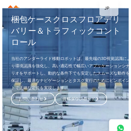
JP
梱包ケースクロスフロアデリ
EN
KR
バリー＆トラフィックコント
DE
ロール
FR
TH
当社のアンダーライド移動ロボットは、最先端の3D視覚認識によ
ES
り環境認識を強化し、高い適応性で幅広いアプリケーションシナ
リオをサポートし、動的な条件下でも安定したスムーズな動作を
保証し、最適なナビゲーションとタスク実行のためにピンポイン
トで正確な定位を実現します。.
お問い合わせ
資料ダウンロード