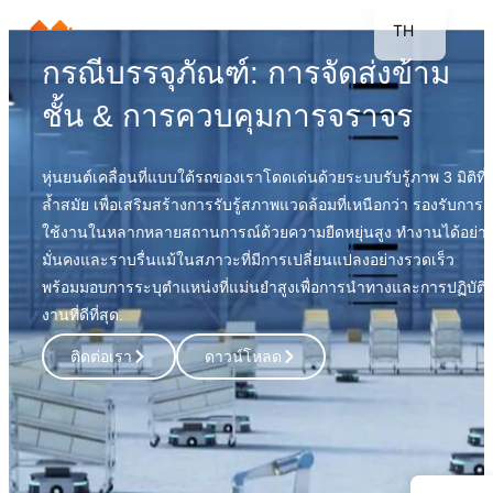
TH
กรณีบรรจุภัณฑ์: การจัดส่งข้าม
EN
JP
ชั้น & การควบคุมการจราจร
KR
DE
หุ่นยนต์เคลื่อนที่แบบใต้รถของเราโดดเด่นด้วยระบบรับรู้ภาพ 3 มิติที่
ล้ำสมัย เพื่อเสริมสร้างการรับรู้สภาพแวดล้อมที่เหนือกว่า รองรับการ
FR
ใช้งานในหลากหลายสถานการณ์ด้วยความยืดหยุ่นสูง ทำงานได้อย่า
ES
มั่นคงและราบรื่นแม้ในสภาวะที่มีการเปลี่ยนแปลงอย่างรวดเร็ว
พร้อมมอบการระบุตำแหน่งที่แม่นยำสูงเพื่อการนำทางและการปฏิบัติ
งานที่ดีที่สุด.
ติดต่อเรา
ดาวน์โหลด