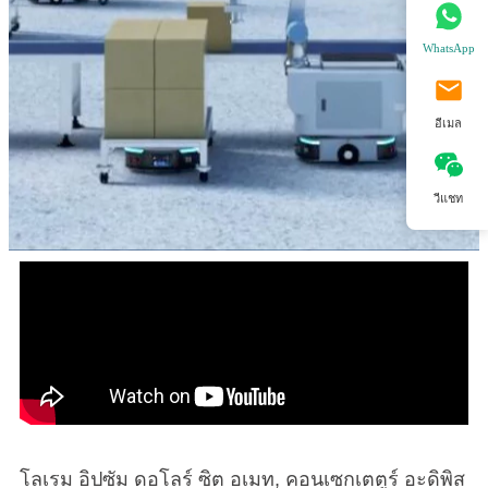
WhatsApp
อีเมล
วีแชท
โลเรม อิปซัม ดอโลร์ ซิต อเมท, คอนเซกเตตูร์ อะดิพิส