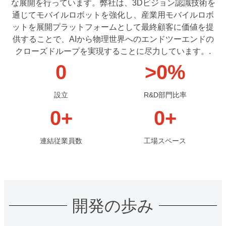
な展開を行っています。弊社は、3Dビジョン認識技術を
通じてモバイルロボットを強化し、産業用モバイルロボ
ットを展開プラットフォームとして最終顧客に価値を提
供することで、AIから物理世界へのエンドツーエンドの
クローズドループを実現することに尽力しています。.
0
>
0
%
設立
R&D部門比率
0
+
0
+
連結従業員数
工場スペース
開発の歩み
016