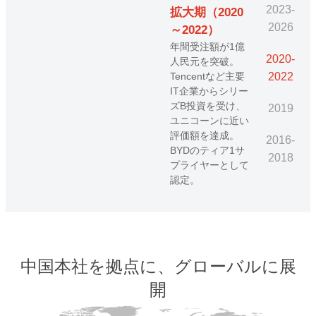
）
2023-
拡大期（2020
ット用の
創業期
2026
～2022）
識技術
成長期（2023
（201
注力。こ
年間受注額が1億
2020-
～2026）
GV企業
人民元を突破。
年間受注
2022
トライ
累計出荷台数が
Tencentなど主要
万人民
ード、
10,000台を突破。
IT企業からシリー
営を開
ーなど
アジア太平洋地域
ズB投資を受け、
Huawe
2019
覚方法を
での拡大を進め、
ユニコーンに近い
サプラ
いた。
グローバル展開を
評価額を達成。
定され
2016-
botics
推進。
BYDのティア1サ
の高い
2018
ボット用
プライヤーとして
得。
認識技
認定。
した最初
る。.
中国本社を拠点に、グローバルに展
開