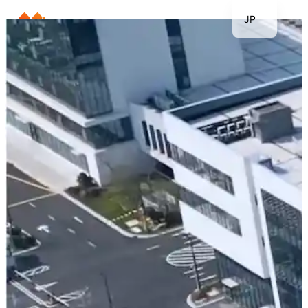
JP
EN
ビジョン・モバイル・ロボット（VMR）
KR
DE
FR
TH
ES