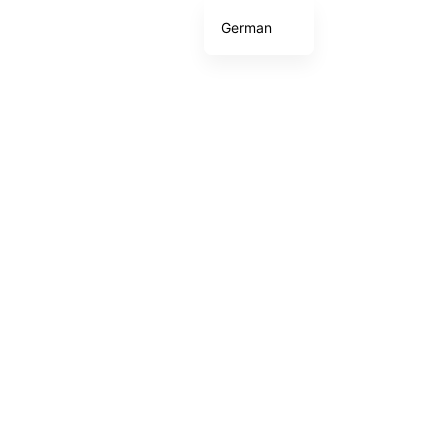
German
Über Lanxin
English
Japanese
Korean
French
Thai
Spanish