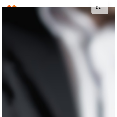
DE
EN
JP
KR
FR
TH
ES