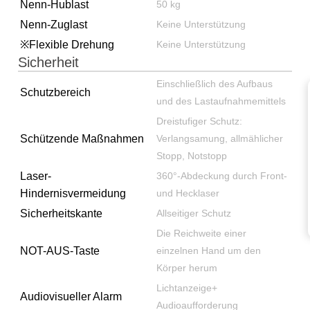
Nenn-Hublast
50 kg
Nenn-Zuglast
Keine Unterstützung
※Flexible Drehung
Keine Unterstützung
Sicherheit
Einschließlich des Aufbaus
Schutzbereich
und des Lastaufnahmemittels
Dreistufiger Schutz:
Schützende Maßnahmen
Verlangsamung, allmählicher
Stopp, Notstopp
Laser-
360°-Abdeckung durch Front-
Hindernisvermeidung
und Hecklaser
Sicherheitskante
Allseitiger Schutz
Die Reichweite einer
NOT-AUS-Taste
einzelnen Hand um den
Körper herum
Lichtanzeige+
Audiovisueller Alarm
Audioaufforderung