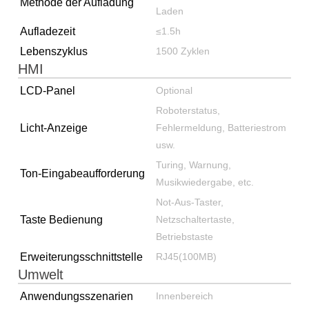
Methode der Aufladung
Laden
Aufladezeit
≤1.5h
Lebenszyklus
1500 Zyklen
HMI
LCD-Panel
Optional
Roboterstatus,
Licht-Anzeige
Fehlermeldung, Batteriestrom
usw.
Turing, Warnung,
Ton-Eingabeaufforderung
Musikwiedergabe, etc.
Not-Aus-Taster,
Taste Bedienung
Netzschaltertaste,
Betriebstaste
Erweiterungsschnittstelle
RJ45(100MB)
Umwelt
Anwendungsszenarien
Innenbereich