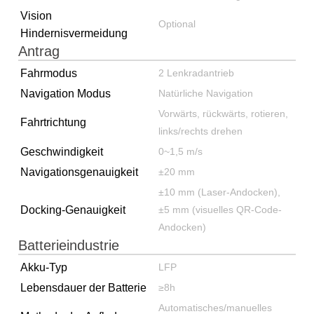
Vision
Optional
Hindernisvermeidung
Antrag
Fahrmodus
2 Lenkradantrieb
Navigation Modus
Natürliche Navigation
Vorwärts, rückwärts, rotieren,
Fahrtrichtung
links/rechts drehen
Geschwindigkeit
0~1,5 m/s
Navigationsgenauigkeit
±20 mm
±10 mm (Laser-Andocken),
Docking-Genauigkeit
±5 mm (visuelles QR-Code-
Andocken)
Batterieindustrie
Akku-Typ
LFP
Lebensdauer der Batterie
≥8h
Automatisches/manuelles