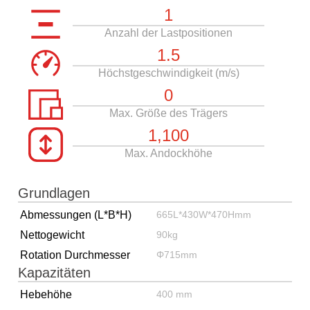
1
Anzahl der Lastpositionen
1.5
Höchstgeschwindigkeit (m/s)
0
Max. Größe des Trägers
1,100
Max. Andockhöhe
Grundlagen
Abmessungen (L*B*H)
665L*430W*470Hmm
Nettogewicht
90kg
Rotation Durchmesser
Φ715mm
Kapazitäten
Hebehöhe
400 mm