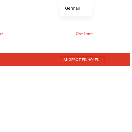
German
English
Japanese
en
Über Lanxin
Korean
French
Thai
ANGEBOT EINHOLEN
Spanish