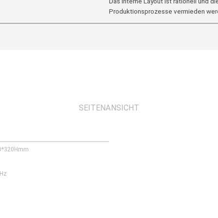
Das interne Layout ist rationell und d
Produktionsprozesse vermieden wer
SEITENANSICHT
D*320Hmm
0Hz