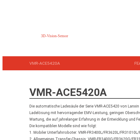
3D-Vision-Sensor
VMR-ACE5420A
FE
VMR-ACE5420A
Die automatische Ladesäule der Serie VMR-ACE5420 von Lanxin ist
Ladelösung mit hervorragender EMV-Leistung, geringen Obersc
Wartung, die auf jahrelanger Erfahrung in der Entwicklung und Fe
Die kompatiblen Modelle sind wie folgt:
1. Mobiler Unterfahrroboter: VMR-FR3400L/FR3620L/FR31010L
2. Allgemeines Transfer-Chassis: VMR-FR3400G/FR3620G/FR