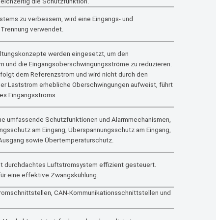
leichzeitig die Schutzfunktion.
stems zu verbessern, wird eine Eingangs- und
 Trennung verwendet.
haltungskonzepte werden eingesetzt, um den
rn und die Eingangsoberschwingungsströme zu reduzieren.
 folgt dem Referenzstrom und wird nicht durch den
der Laststrom erhebliche Oberschwingungen aufweist, führt
 des Eingangsstroms.
ene umfassende Schutzfunktionen und Alarmmechanismen,
nungsschutz am Eingang, Überspannungsschutz am Eingang,
 Ausgang sowie Übertemperaturschutz.
ut durchdachtes Luftstromsystem effizient gesteuert.
für eine effektive Zwangskühlung.
romschnittstellen, CAN-Kommunikationsschnittstellen und