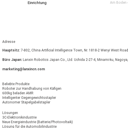
Einrichtung
Am Boden o
Adresse
Hauptsitz:
7-802, China Artificial Intelligence Town, Nr. 1818-2 Wenyi West Ro
Büro Japan:
Lanxin Robotics Japan Co., Ltd. Uchida 2-27-4, Minami-ku, Nagoya,
marketing@lanxincn.com
Beliebte Produkte
Roboter zur Handhabung von Käfigen
600kg beladen AMR
Intelligenter Gegengewichtsstapler
Autonomer Stapelgabelstapler
Lösungen
3C-Elektronikindustrie
Neue Energieindustrie (Batterie/Photovoltaik)
Lösung für die Automobilindustrie