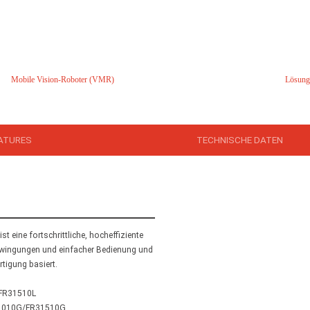
Mobile Vision-Roboter (VMR)
Lösung
ATURES
TECHNISCHE DATEN
 eine fortschrittliche, hocheffiziente
hwingungen und einfacher Bedienung und
rtigung basiert.
/FR31510L
31010G/FR31510G