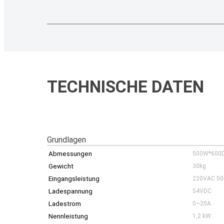
TECHNISCHE DATEN
Grundlagen
Abmessungen
500W*600
Gewicht
30kg
Eingangsleistung
220VAC 5
Ladespannung
54VDC
Ladestrom
0~20A
Nennleistung
1,2 kW