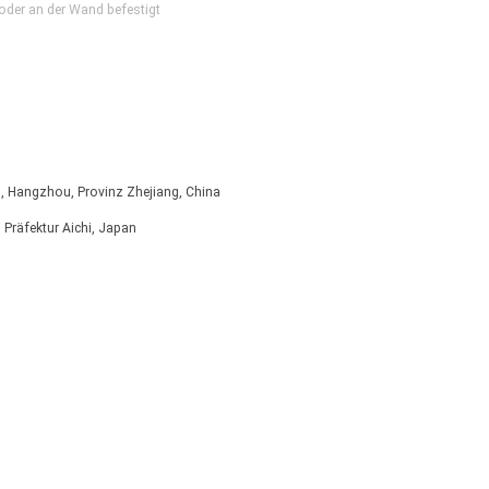
der an der Wand befestigt
ad, Hangzhou, Provinz Zhejiang, China
 Präfektur Aichi, Japan