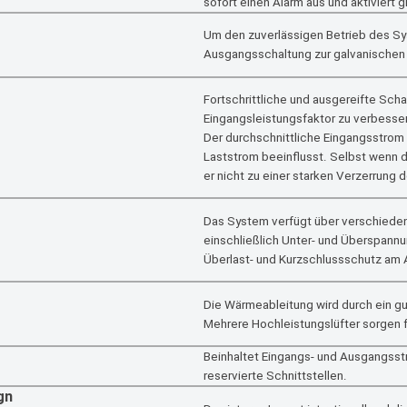
sofort einen Alarm aus und aktiviert g
Um den zuverlässigen Betrieb des Sy
Ausgangsschaltung zur galvanischen
Fortschrittliche und ausgereifte Sc
Eingangsleistungsfaktor zu verbesse
Der durchschnittliche Eingangsstrom
Laststrom beeinflusst. Selbst wenn 
er nicht zu einer starken Verzerrung
Das System verfügt über verschied
einschließlich Unter- und Überspan
Überlast- und Kurzschlussschutz am
Die Wärmeableitung wird durch ein g
Mehrere Hochleistungslüfter sorgen 
Beinhaltet Eingangs- und Ausgangsst
reservierte Schnittstellen.
gn