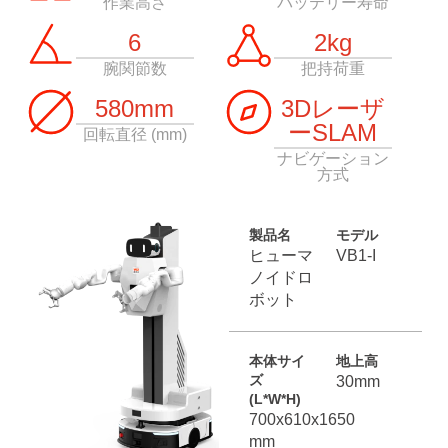
作業高さ
バッテリー寿命
6
2kg
腕関節数
把持荷重
580mm
3Dレーザ
ーSLAM
回転直径 (mm)
ナビゲーション
方式
製品名
モデル
ヒューマ
VB1-I
ノイドロ
ボット
本体サイ
地上高
ズ
30mm
(L*W*H)
700x610x1650
mm