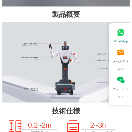
製品概要
WhatsApp
メールアド
レス
ウィーチャ
ット
技術仕様
0.2~2m
2~3h