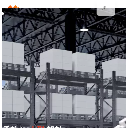
JP
EN
KR
DE
FR
TH
ES