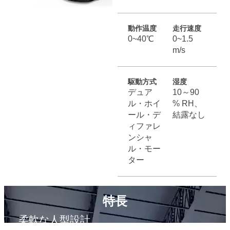
動作温度
走行速度
0~40℃
0~1.5
m/s
駆動方式
湿度
デュア
10～90
ル・ホイ
% RH、
ール・デ
結露なし
ィファレ
ンシャ
ル・モー
ター
特長
柔軟な人型設計