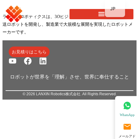
JP
ランシンロボティクスは、3Dビジョンセンシングを搭載した自律搬
EN
送ロボットを開発し、製造業で大規模な展開を実現したロボットメ
KR
ーカーです。
DE
FR
お見積りはこちら
TH
ES
ロボットが世界を「理解」させ、世界に奉仕すること
© 2026 LANXIN Robotics株式会社. All Rights Reserved.
WhatsApp
メールアド