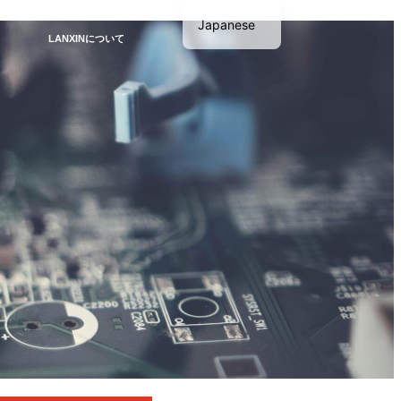
Japanese
LANXINについて
English
Korean
German
French
Thai
Spanish