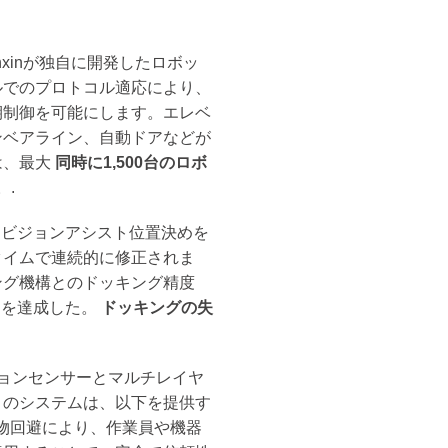
anxinが独自に開発したロボッ
ルでのプロトコル適応により、
期制御を可能にします。エレベ
ンベアライン、自動ドアなどが
は、最大
同時に1,500台のロボ
。.
3Dビジョンアシスト位置決めを
タイムで連続的に修正されま
ング機構とのドッキング精度
, を達成した。
ドッキングの失
ジョンセンサーとマルチレイヤ
このシステムは、以下を提供す
物回避により、作業員や機器