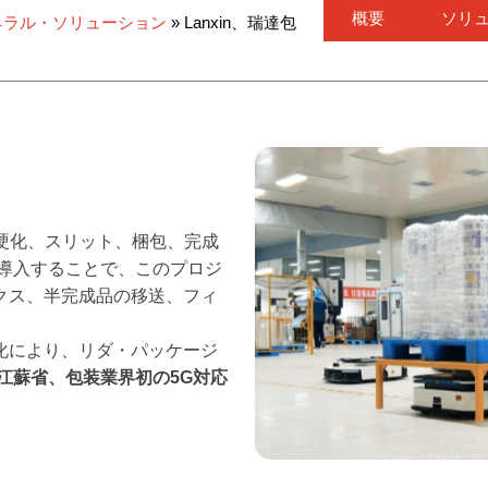
概要
ソリ
ネラル・ソリューション
»
Lanxin、瑞達包
、硬化、スリット、梱包、完成
を導入することで、このプロジ
クス、半完成品の移送、フィ
化により、リダ・パッケージ
江蘇省、包装業界初の5G対応