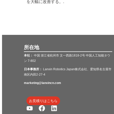
を大幅に改善する。.
所在地
本社：
中国 浙江省杭州市 文一西路1818-2号 中国人工知能タウ
ン 7-802
日本事務所：
Lanxin Robotics Japan株式会社、爱知県名古屋市
南区内田2-27-4
marketing@lanxincn.com
お見積りはこちら