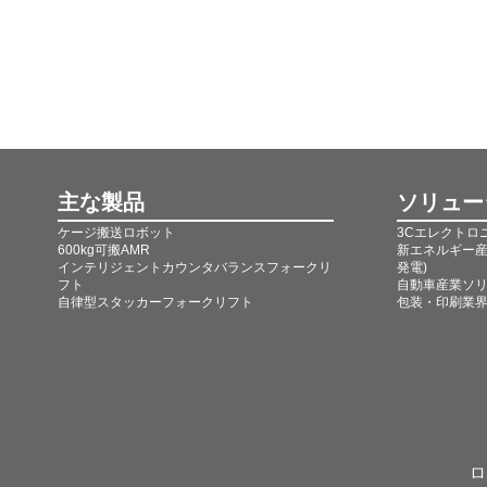
主な製品
ソリュー
ケージ搬送ロボット
3Cエレクトロ
600kg可搬AMR
新エネルギー産
インテリジェントカウンタバランスフォークリ
発電)
フト
自動車産業ソ
自律型スタッカーフォークリフト
包装・印刷業
ロ