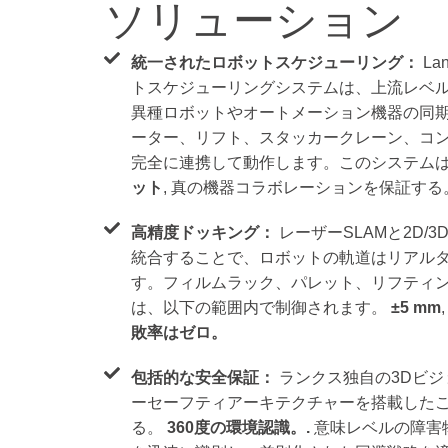
ソリューション
統一されたロボットスケジューリング：
L
トスケジューリングシステムは、上流レベ
異種ロボットやオートメーション機器の同
ーター、リフト、スタッカークレーン、コ
完全に連携して動作します。このシステム
ット
, 真の機器コラボレーションを保証する
高精度ドッキング：
レーザーSLAMと2D/
統合することで、ロボットの軌道はリアル
す。フィルムラック、パレット、リフティ
は、以下の範囲内で制御されます。
±5 mm
敗率はゼロ。
包括的な安全保証：
ランクス独自の3Dビ
ーセーフティアーキテクチャーを搭載した
る。
360度の環境認識。.
意味レベルの障害