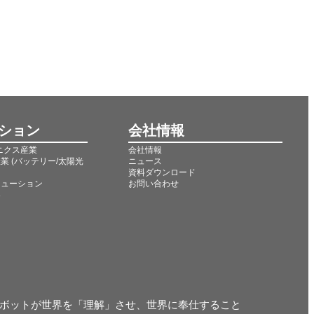
ション
会社情報
ニクス産業
会社情報
業 (バッテリー/太陽光
ニュース
資料ダウンロード
リューション
お問い合わせ
界
ボットが世界を「理解」させ、世界に奉仕すること