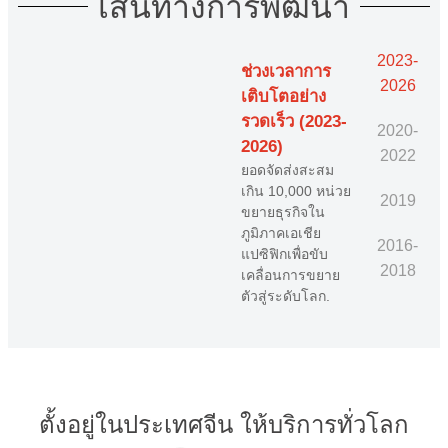
เส้นทางการพัฒนา
ระยะพื้นฐาน
ระยะข
(2016-2018)
(2020-
2023-
มุ่งเน้นการพัฒนา
ต้น
ช่วงเวลาการ
เทคโนโลยีการรับ
บรรลุยอด
2026
เติบโตอย่าง
รู้ภาพ 3 มิติสำหรับ
ประจำปี
นการเชิง
รวดเร็ว (2023-
หุ่นยนต์เคลื่อนที่
ล้าน แล
2020-
ยคำสั่ง
ก่อนหน้านี้ บริษัท
2026)
ลงทุนอย
2022
ปีจำนวน
AGV ใช้การรับรู้ที่
จากบริษั
ยอดจัดส่งสะสม
ยการ
อ่อนกว่า เช่น แถบ
เทคโนโล
เกิน 10,000 หน่วย
ัพพลาย
2019
แม่เหล็ก, QR
เช่น Te
ขยายธุรกิจใน
 Tier 1
code, และเลเซอร์
รอบการร
ภูมิภาคเอเชีย
ei ซึ่ง
2016-
2 มิติ Lanxin
รีส์ B ซึ่
แปซิฟิกเพื่อขับ
รับการ
2018
Robotics เป็นราย
มูลค่าใกล
เคลื่อนการขยาย
ำคัญใน
แรกที่พัฒนาการ
บริษัทยู
ตัวสู่ระดับโลก.
ม.
รับรู้ภาพ 3 มิติ
กลายเป็น
สำหรับหุ่นยนต์
ชั้น 1 ให
เคลื่อนที่.
ตั้งอยู่ในประเทศจีน ให้บริการทั่วโลก