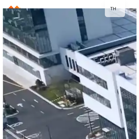
TH
EN
JP
KR
DE
FR
ES