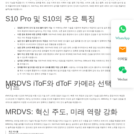
인식 기능을 제공합니다. 이 카메라는 장애물 회피, 건설 기계의 엔드 이펙터 식별, 말뚝 구멍 측정, 스마트 교통, 창고 물류, 보안 등 다양한 실내 및 실
외 애플리케이션에 적합합니다. S10 Pro는 최대 18미터까지 감지를 지원하여 장거리 인식에 이상적이며, S10은 8미터 범위 내에서 보다 비용 효율적인
솔루션을 제공합니다.
S10 Pro 및 S10의 주요 특징
정밀한 장거리 인식 및 모션 블러 방지 기능
: 이 카메라는 dToF 기술을 사용하여 복잡하고 역동적인 실내 및 실외 환경에서 거리를 정확
하게 측정하여 빠르게 움직이는 무인 차량, 지게차, 드론 등에 안정적이고 선명한 깊이 데이터를 제공합니다.
다중 경로 효과에 대한 강력한 저항력
: S10 Pro와 S10은 좁은 환경에서 반사 신호의 중첩과 간섭을 더 잘 처리하여 iToF에 비해 더 안정
WhatsApp
적인 거리 측정을 제공합니다.
높은 반사 물체 및 동적 반사도 적응성
: S10 Pro와 S10은 반사율이 높은 물체를 만나면 깊이 정보를 더 정확하게 추출할 수 있어 다이나
믹 레인지 시나리오에서 안정성과 높은 효율성을 보장합니다.
낮은 전력 소비와 빠른 응답 속도
: S10 Pro와 S10은 모두 낮은 전력 소비를 유지하면서도 빠른 응답 속도(최대 20fps)를 구현하여 실시간
애플리케이션에서 갑작스러운 장애물에 적시에 반응하여 효율적이고 정확한 장애물 회피를 보장합니다.
멀티 머신 운영 지원
: 협업 멀티 로봇 환경에서 dToF 칩으로 최적화된 S10 Pro와 S10은 간섭을 방지하여 여러 디바이스가 동시에 작업
할 수 있도록 지원합니다.
이메일
실외용 강력한 조명 기능
: S10 Pro와 S10은 뛰어난 내광성을 자랑하며, S10 Pro는 100kLux의 햇빛 아래에서도 최대 15미터의 감지 범위
를 유지합니다.
장애물 회피 알고리즘 내장 및 I/O 포트를 통한 직접 신호 출력
: 사용자는 이더넷을 통해 포인트 클라우드 데이터를 전송하여 기존 장애
물 회피 시스템에 통합하거나 내장된 장애물 회피 알고리즘을 직접 사용하여 I/O 포트를 통해 감속 또는 정지 명령을 컨트롤러에 전송하
는 두 가지 작동 모드 중에서 선택할 수 있습니다.
Wechat
MRDVS iToF와 dToF 카메라 선택 가
이드
dToF(직접 비행 시간)와 iToF(간접 비행 시간) 기술 모두 고유한 장점이 있습니다. 빠른 거리 측정과 간섭 방지 기능을 갖춘 dToF는 중장거리의 복잡한
시나리오에 더 적합하며, iToF는 단거리에서 고정밀 인식에 탁월하여 5미터 이내의 감지 애플리케이션에 이상적입니다. MRDVS는 두 기술의 강점을 효
과적으로 결합하여 다양한 시나리오에 보다 정확하고 효율적인 거리 인식 솔루션을 제공합니다.
MRDVS: 혁신 주도, 미래 역량 강화
MRDVS는 모바일 로봇 인식 기술의 혁신을 주도하기 위해 최선을 다하고 있습니다. 업계의 요구 사항을 깊이 이해하고 파트너의 고충을 해결함으로써
MRDVS는 제품 설계를 지속적으로 최적화하고 있습니다. S10 Pro와 S10의 출시는 실내에서 실외 환경으로 전환하는 모바일 로봇을 위한 안정적인 인
식 솔루션을 제공합니다. 앞으로도 업계 파트너와 협력하여 더욱 안정적이고 안전하며 지능적인 로봇 애플리케이션을 개발하기 위해 노력할 것입니다.
최근 게시물
글로벌 확장 | 최고의 산업 이벤트에서 란신 로보틱스를 만나보세요.