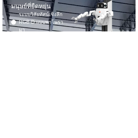
มนุษย์ที่ยืดหยุ่น
ระบบวิสัยทัศน์เชิงลึก
RGB-D แบบพาโนรา
มา
แพลตฟอร์มเคลื่อนที่
แบบล้อหมุนได้รอบ
ทิศทางที่มีความ
คล่องแคล่ว
การจัดการพลังงาน
อัจฉริยะที่คงทน
ยาวนาน
ศูนย์กลางการโต้ตอบ
ด้วยปัญญาประดิษฐ์
แบบหลายรูปแบบ