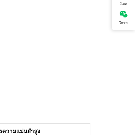
อีเมล
วีแชท
ารความแม่นยำสูง