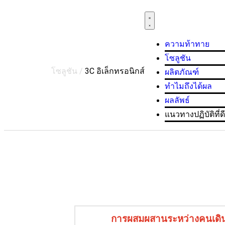
ความท้าทาย
โซลูชัน
โซลูชัน /
3C อิเล็กทรอนิกส์
ผลิตภัณฑ์
ทำไมถึงได้ผล
ผลลัพธ์
แนวทางปฏิบัติที่ดีท
การผสมผสานระหว่างคนเดิ