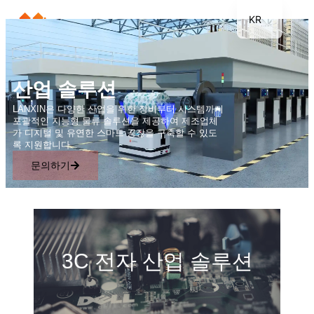
KR
EN
JP
산업 솔루션
DE
LANXIN은 다양한 산업을 위한 장비부터 시스템까지
FR
포괄적인 지능형 물류 솔루션을 제공하여 제조업체
가 디지털 및 유연한 스마트 공장을 구축할 수 있도
TH
록 지원합니다.
ES
문의하기
3C 전자 산업 솔루션